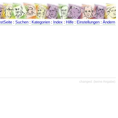
stSeite
:
Suchen
:
Kategorien
:
Index
:
Hilfe
:
Einstellungen
:
Ändern
changed: (keine Angabe)