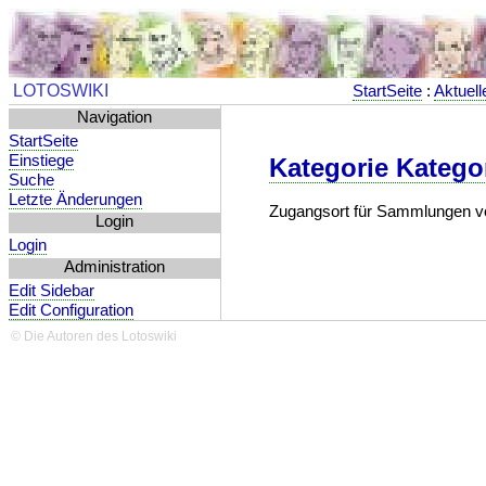
LOTOSWIKI
StartSeite
:
Aktuell
Navigation
StartSeite
Einstiege
Kategorie Katego
Suche
Letzte Änderungen
Zugangsort für Sammlungen v
Login
Login
Administration
Edit Sidebar
Edit Configuration
© Die Autoren des Lotoswiki